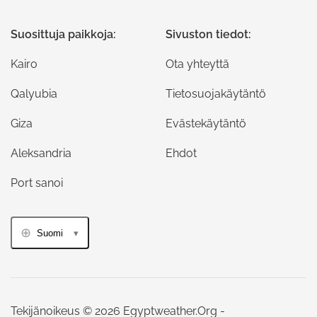
Suosittuja paikkoja:
Sivuston tiedot:
Kairo
Ota yhteyttä
Qalyubia
Tietosuojakäytäntö
Giza
Evästekäytäntö
Aleksandria
Ehdot
Port sanoi
Suomi
Tekijänoikeus © 2026 Egyptweather.Org -