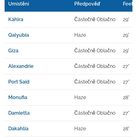
Umístění
Předpověď
Feel l
Káhira
Částečně Oblačno
29°
Qalyubia
Haze
29°
Gíza
Částečně Oblačno
29°
Alexandrie
Částečně Oblačno
27°
Port Said
Částečně Oblačno
27°
Monufia
Haze
28°
Damietta
Částečně Oblačno
27°
Dakahlia
Haze
28°