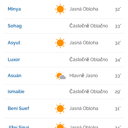
Minya
Jasná Obloha
32°
Sohag
Částečně Oblačno
33°
Asyut
Jasná Obloha
32°
Luxor
Částečně Oblačno
34°
Asuán
Hlavně Jasno
33°
ismailie
Částečně Oblačno
29°
Beni Suef
Jasná Obloha
31°
Jižní Sinaj
Jasná Obloha
24°