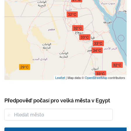
32°C
32°C
33°C
33°C
34°C
32°C
29°C
33°C
Leaflet
| Map data ©
OpenStreetMap
contributors
Předpověď počasí pro velká města v Egypt