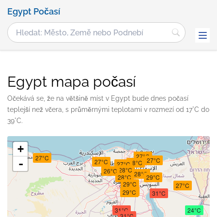
Egypt Počasí
Egypt mapa počasí
Očekává se, že na většině míst v Egypt bude dnes počasí
teplejší než včera, s průměrnými teplotami v rozmezí od 17°C do
39°C.
+
27°C
27°C
27°C
-
27°C
28°C
27°C
28°C
26°C
28°C
28°C
29°C
29°C
27°C
29°C
29°C
31°C
31°C
24°C
31°C