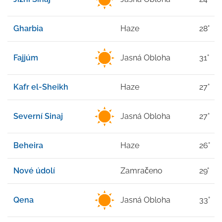
Gharbia
Haze
28°
Fajjúm
Jasná Obloha
31°
Kafr el-Sheikh
Haze
27°
Severní Sinaj
Jasná Obloha
27°
Beheira
Haze
26°
Nové údolí
Zamračeno
29°
Qena
Jasná Obloha
33°