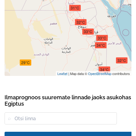
31°C
32°C
33°C
33°C
34°C
32°C
29°C
34°C
Leaflet
| Map data ©
OpenStreetMap
contributors
Ilmaprognoos suuremate linnade jaoks asukohas
Egiptus