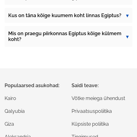
Kus on täna kõige kuumem koht linnas Egiptus?
Mis on praegu piirkonnas Egiptus kõige külmem
koht?
Populaarsed asukohad:
Saidi teave:
Kairo
Võtke meiega ühendust
Qalyubia
Privaatsuspoliitika
Giza
Küpsiste poliitika
Aleksandria
Tingimused