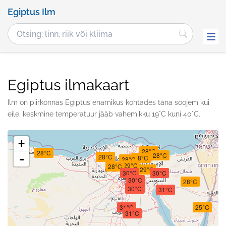
Egiptus Ilm
Egiptus ilmakaart
Ilm on piirkonnas Egiptus enamikus kohtades täna soojem kui
eile, keskmine temperatuur jääb vahemikku 19°C kuni 40°C.
+
28°C
28°C
28°C
-
28°C
28°C
28°C
29°C
28°C
29°C
30°C
30°C
30°C
28°C
30°C
30°C
31°C
31°C
25°C
31°C