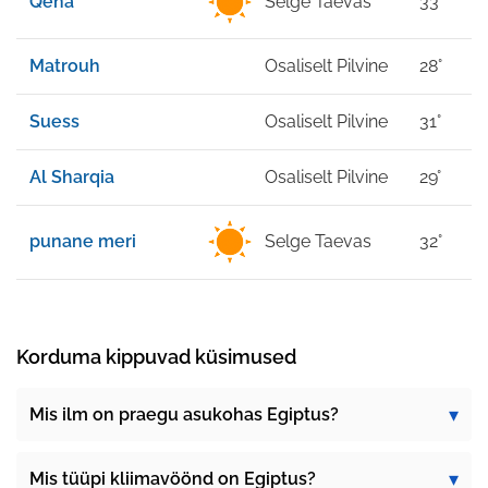
Qena
Selge Taevas
33°
Matrouh
Osaliselt Pilvine
28°
Suess
Osaliselt Pilvine
31°
Al Sharqia
Osaliselt Pilvine
29°
punane meri
Selge Taevas
32°
Korduma kippuvad küsimused
Mis ilm on praegu asukohas Egiptus?
Mis tüüpi kliimavöönd on Egiptus?