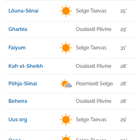
Lõuna-Siinai
Selge Taevas
25°
Gharbia
Osaliselt Pilvine
29°
Faiyum
Selge Taevas
31°
Kafr el-Sheikh
Osaliselt Pilvine
28°
Põhja-Siinai
Peamiselt Selge
28°
Beheira
Osaliselt Pilvine
28°
Uus org
Selge Taevas
29°