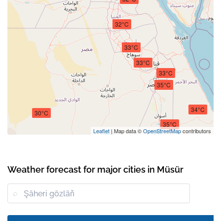
32°C
33°C
33°C
33°C
35°C
34°C
30°C
35°C
Leaflet
| Map data ©
OpenStreetMap
contributors
Weather forecast for major cities in Müsür