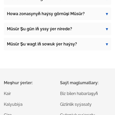
Howa zonasynyň haýsy görnüşi Müsür?
Müsür Şu gün iň yssy ýer nirede?
Müsür Şu wagt iň sowuk ýer haýsy?
Meşhur ýerler:
Saýt maglumatlary:
Kair
Biz bilen habarlaşyň
Kalyubiýa
Gizlinlik syýasaty