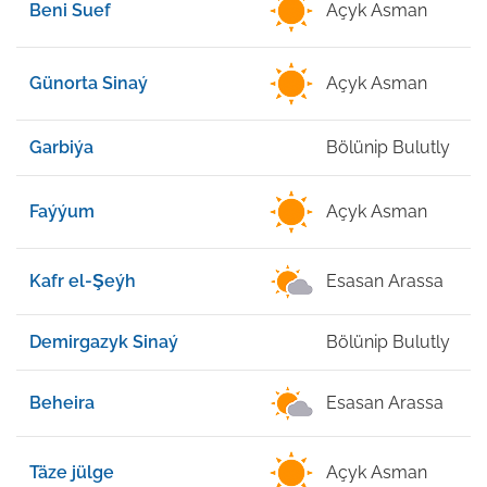
Beni Suef
Açyk Asman
3
Günorta Sinaý
Açyk Asman
2
Garbiýa
Bölünip Bulutly
2
Faýýum
Açyk Asman
3
Kafr el-Şeýh
Esasan Arassa
2
Demirgazyk Sinaý
Bölünip Bulutly
2
Beheira
Esasan Arassa
2
Täze jülge
Açyk Asman
3