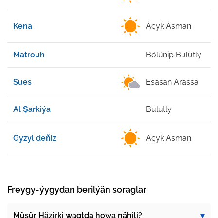
Kena
Açyk Asman
3
Matrouh
Bölünip Bulutly
2
Sues
Esasan Arassa
3
Al Şarkiýa
Bulutly
2
Gyzyl deňiz
Açyk Asman
3
Freygy-ýygydan berilýän soraglar
Müsür Häzirki wagtda howa nähili?