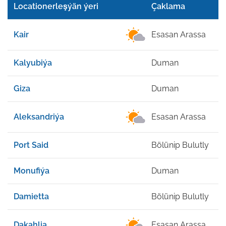
Locationerleşýän ýeri
Çaklama
F
Kair
Esasan Arassa
2
Kalyubiýa
Duman
2
Giza
Duman
2
Aleksandriýa
Esasan Arassa
2
Port Said
Bölünip Bulutly
2
Monufiýa
Duman
2
Damietta
Bölünip Bulutly
2
Dakahlia
Esasan Arassa
2