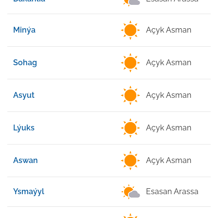
Minýa
Açyk Asman
3
Sohag
Açyk Asman
3
Asyut
Açyk Asman
3
Lýuks
Açyk Asman
3
Aswan
Açyk Asman
3
Ysmaýyl
Esasan Arassa
2