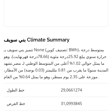
بني سويف Climate Summary
تتميز بني سويف بـ None (تصنيف كوبن: BWh)، بمتوسط ​​درجة
حرارة سنوي يبلغ 25.92درجة مئوية (78.66درجة فهرنهايت)، وهو
ما يمثل حوالي 1.02% أعلى من المتوسط ​​الوطني لـ مصر.تشهد
المدينة سنويًا ما يقرب من 0.81 ملليمتر (0.03 بوصة) من الأمطار،
موزعة على 2.35 يوم ممطر، وهو ما يمثل 0.64% من العام.
29,0661274
خط الطول
31,0993845
خط العرض