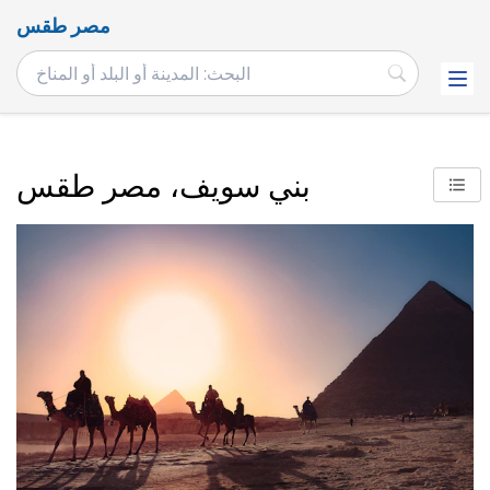
مصر طقس
بني سويف، مصر طقس