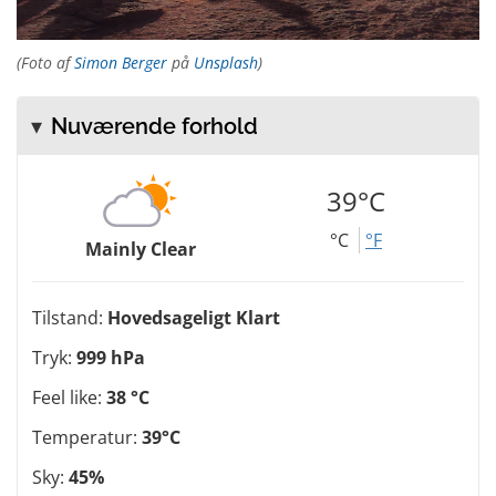
(Foto af
Simon Berger
på
Unsplash
)
Nuværende forhold
39°C
°C
°F
Mainly Clear
Tilstand:
Hovedsageligt Klart
Tryk:
999 hPa
Feel like:
38 °C
Temperatur:
39°C
Sky:
45%