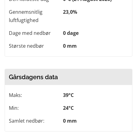
Gennemsnitlig
23,0%
luftfugtighed
Dage med nedbør
0 dage
Største nedbør
0 mm
Gårsdagens data
Maks:
39°C
Min:
24°C
Samlet nedbør:
0 mm