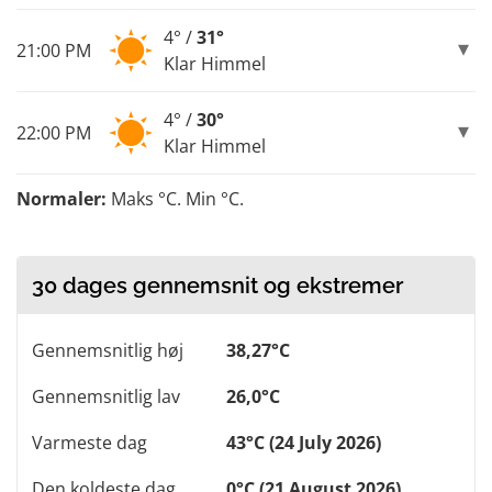
4° /
31°
21:00 PM
Klar Himmel
4° /
30°
22:00 PM
Klar Himmel
Normaler:
Maks °C. Min °C.
30 dages gennemsnit og ekstremer
Gennemsnitlig høj
38,27°C
Gennemsnitlig lav
26,0°C
Varmeste dag
43°C (24 July 2026)
Den koldeste dag
0°C (21 August 2026)