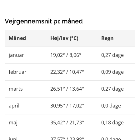
Vejrgennemsnit pr. måned
Måned
Høj/lav (°C)
Regn
januar
19,02° / 8,06°
0,27 dage
februar
22,32° / 10,47°
0,09 dage
marts
26,51° / 13,64°
0,27 dage
april
30,95° / 17,02°
0,0 dage
maj
35,42° / 21,73°
0,18 dage
juni
37,57° / 23,98°
0,0 dage