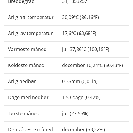
Breddegrad
31,1859257
Årlig høj temperatur
30,09ºC (86,16ºF)
Årlig lav temperatur
17,6ºC (63,68ºF)
Varmeste måned
juli 37,86ºC (100,15ºF)
Koldeste måned
december 10,24ºC (50,43ºF)
Årlig nedbør
0,35mm (0,01in)
Dage med nedbør
1,53 dage (0,42%)
Tørste måned
juli (27,55%)
Den vådeste måned
december (53,22%)