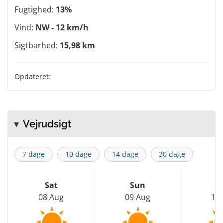
Fugtighed:
13%
Vind:
NW - 12 km/h
Sigtbarhed:
15,98 km
Opdateret:
Vejrudsigt
7 dage
10 dage
14 dage
30 dage
Sat
Sun
M
08 Aug
09 Aug
10