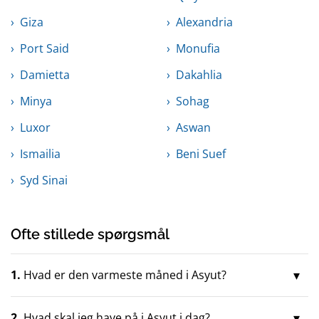
Giza
Alexandria
Port Said
Monufia
Damietta
Dakahlia
Minya
Sohag
Luxor
Aswan
Ismailia
Beni Suef
Syd Sinai
Ofte stillede spørgsmål
1.
Hvad er den varmeste måned i Asyut?
2.
Hvad skal jeg have på i Asyut i dag?