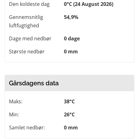
Den koldeste dag
0°C (24 August 2026)
Gennemsnitlig
54,9%
luftfugtighed
Dage med nedbør
0 dage
Største nedbør
0 mm
Gårsdagens data
Maks:
38°C
Min:
26°C
Samlet nedbør:
0 mm