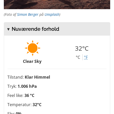
(Foto af
Simon Berger
på
Unsplash
)
Nuværende forhold
32°C
°C
°F
Clear Sky
Tilstand:
Klar Himmel
Tryk:
1.006 hPa
Feel like:
36 °C
Temperatur:
32°C
Sky:
0%