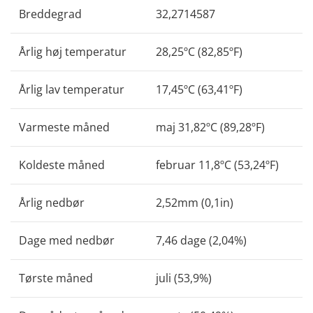
Breddegrad
32,2714587
Årlig høj temperatur
28,25ºC (82,85ºF)
Årlig lav temperatur
17,45ºC (63,41ºF)
Varmeste måned
maj 31,82ºC (89,28ºF)
Koldeste måned
februar 11,8ºC (53,24ºF)
Årlig nedbør
2,52mm (0,1in)
Dage med nedbør
7,46 dage (2,04%)
Tørste måned
juli (53,9%)