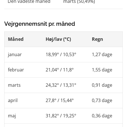
Den vådeste måned
marts (50,49%)
Vejrgennemsnit pr. måned
Måned
Høj/lav (°C)
Regn
januar
18,99° / 10,53°
1,27 dage
februar
21,04° / 11,8°
1,55 dage
marts
24,32° / 13,31°
0,91 dage
april
27,8° / 15,44°
0,73 dage
maj
31,82° / 19,25°
0,36 dage