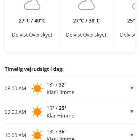
27°C / 40°C
27°C / 38°C
25°C 
Delvist Overskyet
Delvist Overskyet
Delvist 
Timelig vejrudsigt i dag:
18° /
32°
08:00 AM
Klar Himmel
15° /
35°
09:00 AM
Klar Himmel
13° /
36°
10:00 AM
Klar Himmel