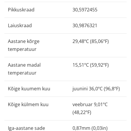
Pikkuskraad
30,5972455
Laiuskraad
30,9876321
Aastane kõrge
29,48ºC (85,06ºF)
temperatuur
Aastane madal
15,51ºC (59,92ºF)
temperatuur
Kõige kuumem kuu
juunini 36,0ºC (96,8ºF)
Kõige külmem kuu
veebruar 9,01ºC
(48,22ºF)
Iga-aastane sade
0,87mm (0,03in)