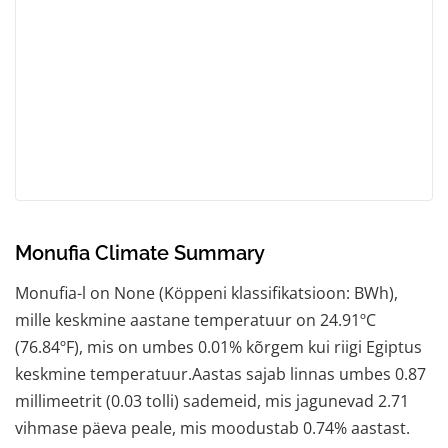
Monufia Climate Summary
Monufia-l on None (Köppeni klassifikatsioon: BWh),
mille keskmine aastane temperatuur on 24.91ºC
(76.84ºF), mis on umbes 0.01% kõrgem kui riigi Egiptus
keskmine temperatuur.Aastas sajab linnas umbes 0.87
millimeetrit (0.03 tolli) sademeid, mis jagunevad 2.71
vihmase päeva peale, mis moodustab 0.74% aastast.