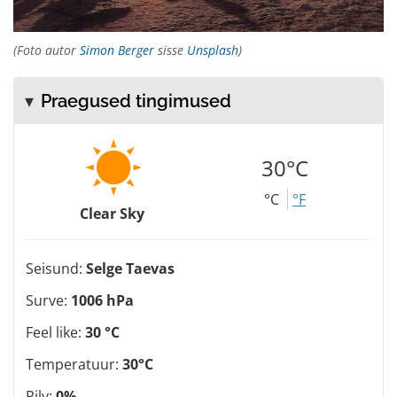
(Foto autor
Simon Berger
sisse
Unsplash
)
Praegused tingimused
30°C
°C
°F
Clear Sky
Seisund:
Selge Taevas
Surve:
1006 hPa
Feel like:
30 °C
Temperatuur:
30°C
Pilv:
0%