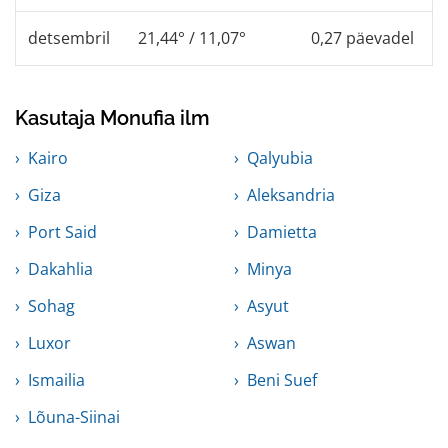
detsembril
21,44° / 11,07°
0,27 päevadel
Kasutaja Monufia ilm
Kairo
Qalyubia
Giza
Aleksandria
Port Said
Damietta
Dakahlia
Minya
Sohag
Asyut
Luxor
Aswan
Ismailia
Beni Suef
Lõuna-Siinai