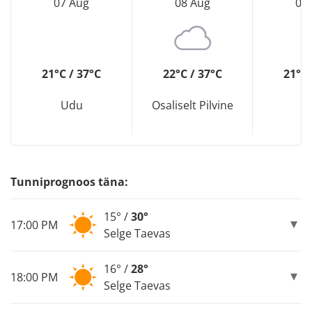
07 Aug
08 Aug
09
21°C / 37°C
22°C / 37°C
21°C 
Udu
Osaliselt Pilvine
U
Tunniprognoos täna:
15° /
30°
17:00 PM
Selge Taevas
16° /
28°
18:00 PM
Selge Taevas