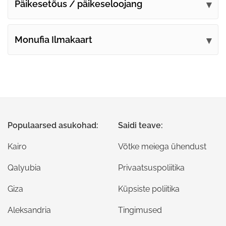
Päikesetõus / päikeseloojang
Monufia Ilmakaart
Populaarsed asukohad:
Saidi teave:
Kairo
Võtke meiega ühendust
Qalyubia
Privaatsuspoliitika
Giza
Küpsiste poliitika
Aleksandria
Tingimused