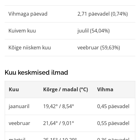
Vihmaga päevad
2,71 päevadel (0,74%)
Kuivem kuu
juulil (54,04%)
Kõige niiskem kuu
veebruar (59,63%)
Kuu keskmised ilmad
Kuu
Kõrge / madal (°C)
Vihma
jaanuaril
19,42° / 8,54°
0,45 päevadel
veebruar
21,64° / 9,01°
0,55 päevadel
märtsil
25,15° / 10,29°
0,36 päevadel