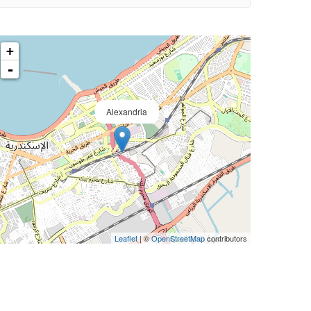
+
-
Alexandria
Leaflet
| ©
OpenStreetMap
contributors