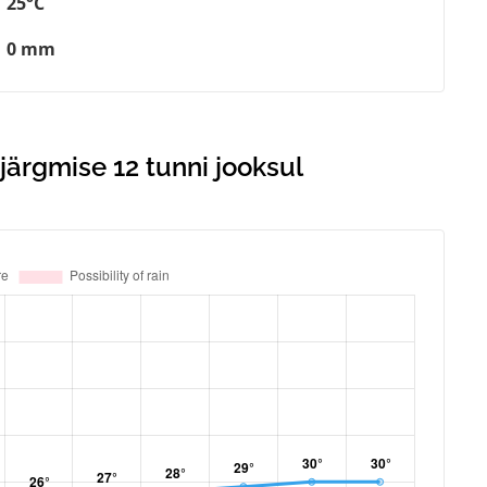
25°C
0 mm
ärgmise 12 tunni jooksul