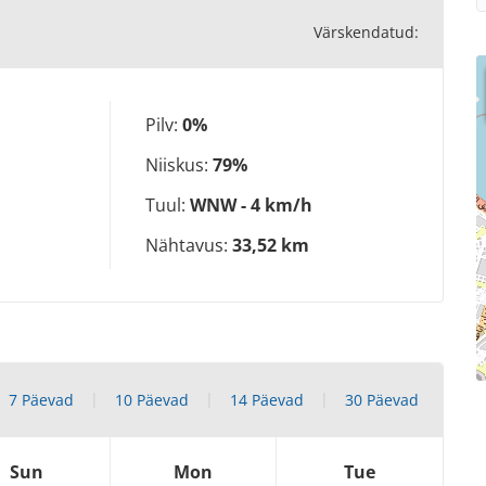
Värskendatud:
Pilv:
0%
Niiskus:
79%
Tuul:
WNW - 4 km/h
Nähtavus:
33,52 km
7 Päevad
10 Päevad
14 Päevad
30 Päevad
Sun
Mon
Tue