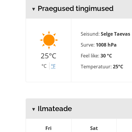
Praegused tingimused
Seisund:
Selge Taevas
Surve:
1008 hPa
25°C
Feel like:
30 °C
°C
°F
Temperatuur:
25°C
Ilmateade
Fri
Sat