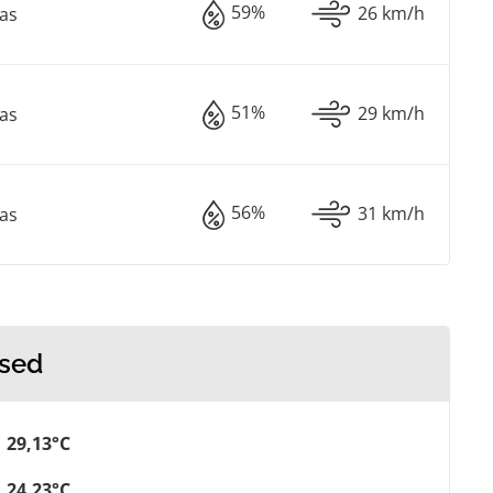
59%
26 km/h
as
51%
29 km/h
as
56%
31 km/h
as
used
29,13°C
24,23°C