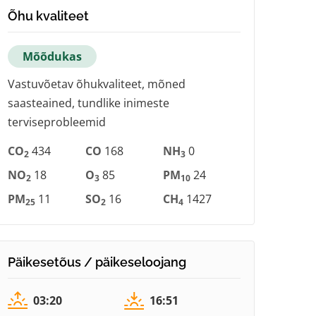
Õhu kvaliteet
Mõõdukas
Vastuvõetav õhukvaliteet, mõned
saasteained, tundlike inimeste
terviseprobleemid
CO
434
CO
168
NH
0
2
3
NO
18
O
85
PM
24
2
3
10
PM
11
SO
16
CH
1427
25
2
4
Päikesetõus / päikeseloojang
03:20
16:51