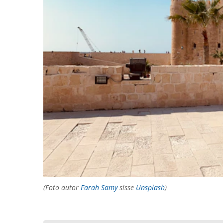
(Foto autor
Farah Samy
sisse
Unsplash
)