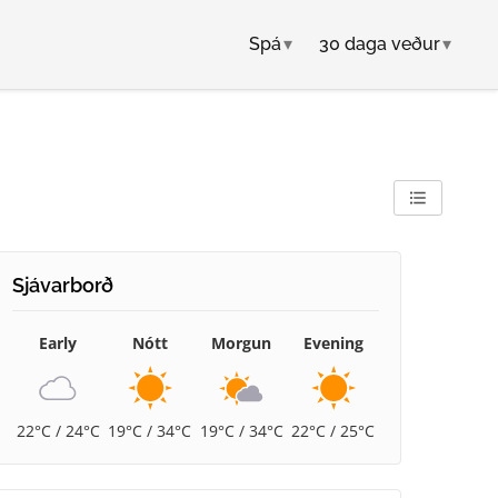
Spá
▾
30 daga veður
▾
Sjávarborð
Early
Nótt
Morgun
Evening
22°C / 24°C
19°C / 34°C
19°C / 34°C
22°C / 25°C