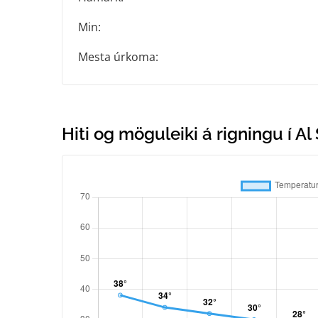
Min:
Mesta úrkoma:
Hiti og möguleiki á rigningu í A