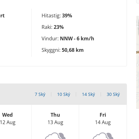
rt
Hitastig:
39%
Raki:
23%
Vindur:
NNW - 6 km/h
Skyggni:
50,68 km
7 Ský
10 Ský
14 Ský
30 Ský
Wed
Thu
Fri
12 Aug
13 Aug
14 Aug