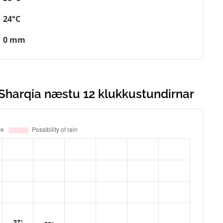
24°C
0 mm
l Sharqia næstu 12 klukkustundirnar