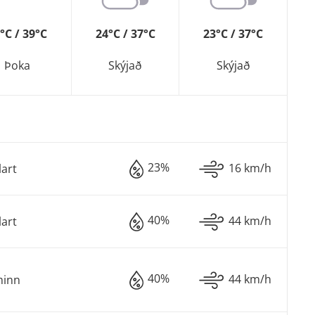
°C / 39°C
24°C / 37°C
23°C / 37°C
Þoka
Skýjað
Skýjað
23%
16 km/h
lart
40%
44 km/h
lart
40%
44 km/h
minn