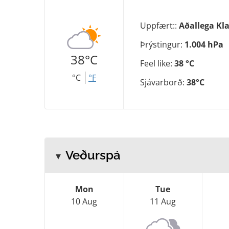
Uppfært::
Aðallega Kla
Þrýstingur:
1.004 hPa
38°C
Feel like:
38 °C
°C
°F
Sjávarborð:
38°C
Veðurspá
Mon
Tue
10 Aug
11 Aug