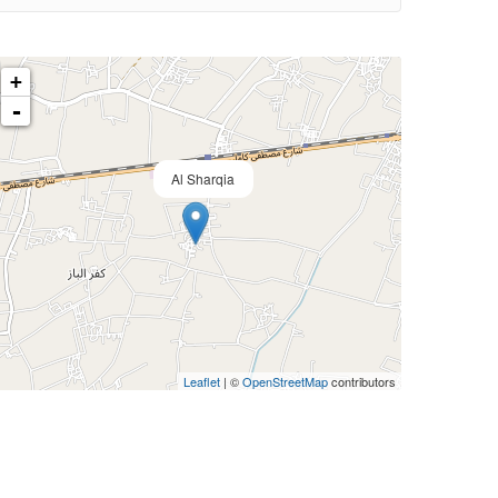
+
-
Al Sharqia
Leaflet
| ©
OpenStreetMap
contributors