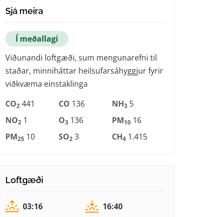
Sjá meira
Í meðallagi
Viðunandi loftgæði, sum mengunarefni til
staðar, minniháttar heilsufarsáhyggjur fyrir
viðkvæma einstaklinga
CO
441
CO
136
NH
5
2
3
NO
1
O
136
PM
16
2
3
10
PM
10
SO
3
CH
1.415
25
2
4
Loftgæði
03:16
16:40