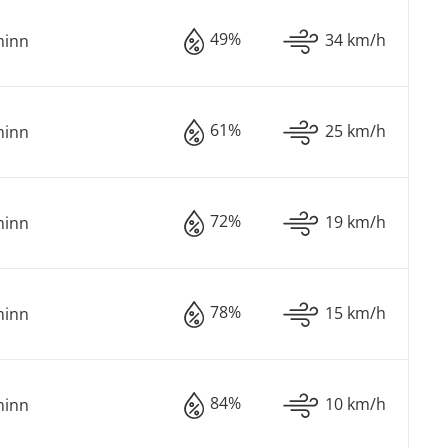
49%
34 km/h
minn
61%
25 km/h
minn
72%
19 km/h
minn
78%
15 km/h
minn
84%
10 km/h
minn