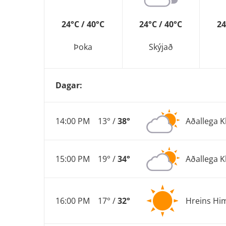
24°C / 40°C
24°C / 40°C
24
Þoka
Skýjað
Dagar:
14:00 PM
13° /
38°
Aðallega K
15:00 PM
19° /
34°
Aðallega K
16:00 PM
17° /
32°
Hreins Hi