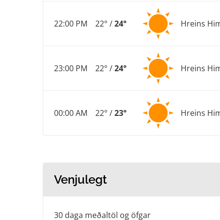
22:00 PM
22° /
24°
Hreins Hi
23:00 PM
22° /
24°
Hreins Hi
00:00 AM
22° /
23°
Hreins Hi
Venjulegt
30 daga meðaltöl og öfgar