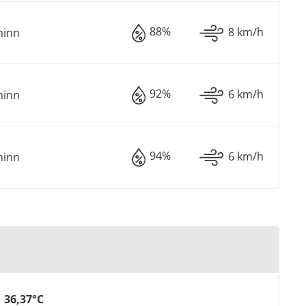
88%
8 km/h
minn
92%
6 km/h
minn
94%
6 km/h
minn
36,37°C