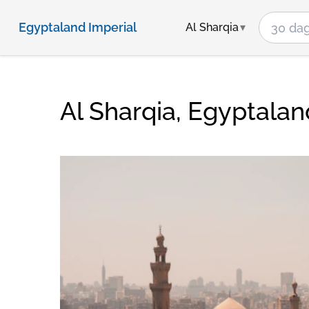
Egyptaland Imperial
Al Sharqia
Al Sharqia, Egyptala