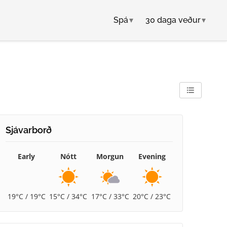
Spá
▾
30 daga veður
▾
Sjávarborð
Early
Nótt
Morgun
Evening
19°C / 19°C
15°C / 34°C
17°C / 33°C
20°C / 23°C