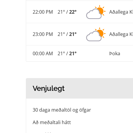
22:00 PM
21° /
22°
Aðallega K
23:00 PM
21° /
21°
Aðallega K
00:00 AM
21° /
21°
Þoka
Venjulegt
30 daga meðaltöl og öfgar
Að meðaltali hátt