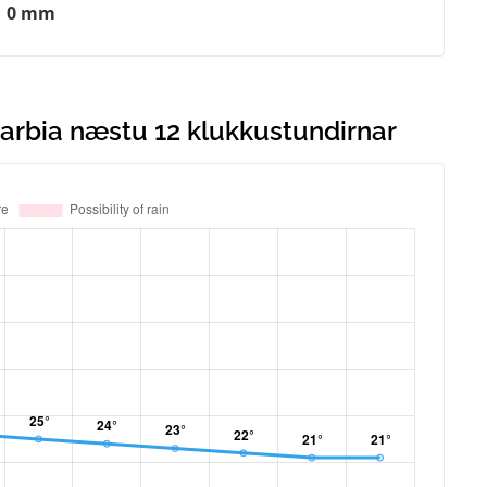
0 mm
Gharbia næstu 12 klukkustundirnar