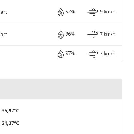
92%
9 km/h
lart
96%
7 km/h
lart
97%
7 km/h
35,97°C
21,27°C