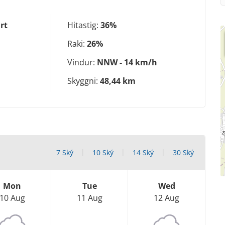
rt
Hitastig:
36%
Raki:
26%
Vindur:
NNW - 14 km/h
Skyggni:
48,44 km
7 Ský
10 Ský
14 Ský
30 Ský
Mon
Tue
Wed
10 Aug
11 Aug
12 Aug