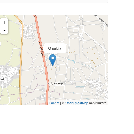
+
-
Gharbia
Leaflet
| ©
OpenStreetMap
contributors