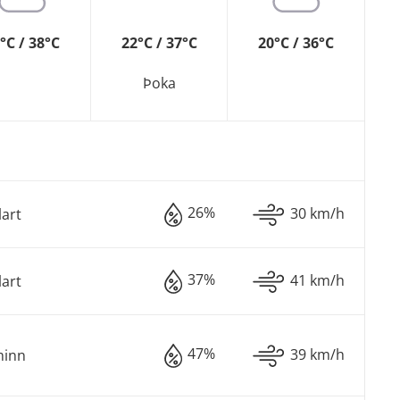
°C / 38°C
22°C / 37°C
20°C / 36°C
Þoka
26%
30 km/h
lart
37%
41 km/h
lart
47%
39 km/h
minn