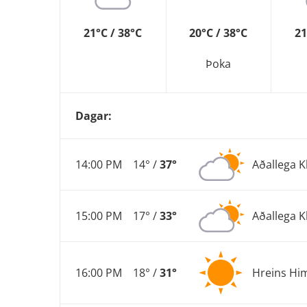
21°C / 38°C
20°C / 38°C
21
Þoka
Dagar:
14:00 PM
14° /
37°
Aðallega K
15:00 PM
17° /
33°
Aðallega K
16:00 PM
18° /
31°
Hreins Hi