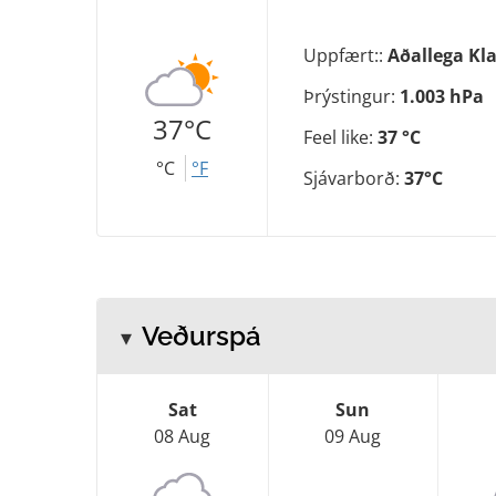
Uppfært::
Aðallega Kla
Þrýstingur:
1.003 hPa
37°C
Feel like:
37 °C
°C
°F
Sjávarborð:
37°C
Veðurspá
Sat
Sun
08 Aug
09 Aug