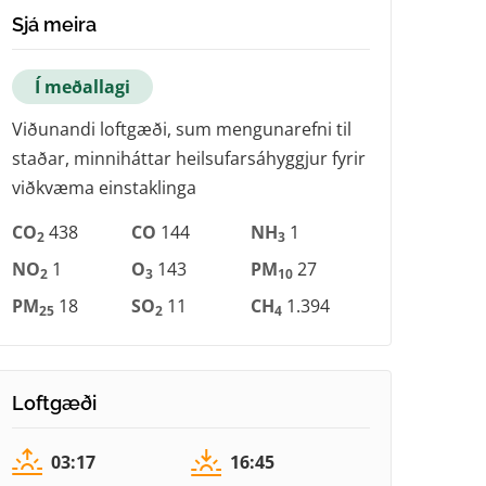
Sjá meira
Í meðallagi
Viðunandi loftgæði, sum mengunarefni til
staðar, minniháttar heilsufarsáhyggjur fyrir
viðkvæma einstaklinga
CO
438
CO
144
NH
1
2
3
NO
1
O
143
PM
27
2
3
10
PM
18
SO
11
CH
1.394
25
2
4
Loftgæði
03:17
16:45