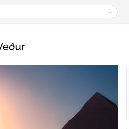
Veður