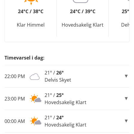
24°C / 38°C
24°C / 39°C
25°C 
Klar Himmel
Hovedsakelig Klart
Delvi
Timevarsel i dag:
21° /
26°
22:00 PM
Delvis Skyet
21° /
25°
23:00 PM
Hovedsakelig Klart
21° /
24°
00:00 AM
Hovedsakelig Klart