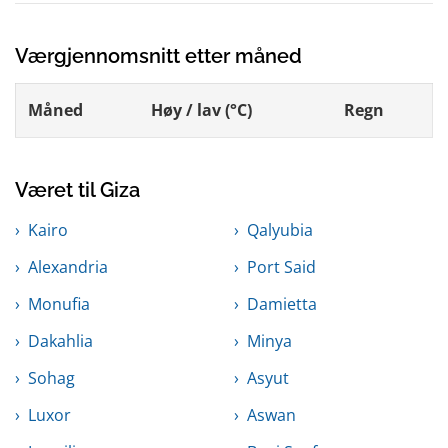
Værgjennomsnitt etter måned
Måned
Høy / lav (°C)
Regn
Været til Giza
Kairo
Qalyubia
Alexandria
Port Said
Monufia
Damietta
Dakahlia
Minya
Sohag
Asyut
Luxor
Aswan