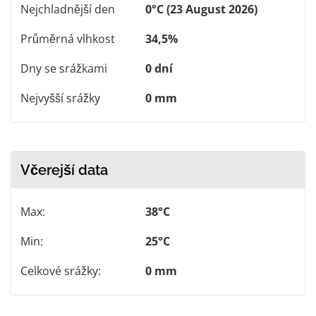
Nejchladnější den
0°C (23 August 2026)
Průměrná vlhkost
34,5%
Dny se srážkami
0 dní
Nejvyšší srážky
0 mm
Včerejší data
Max:
38°C
Min:
25°C
Celkové srážky:
0 mm