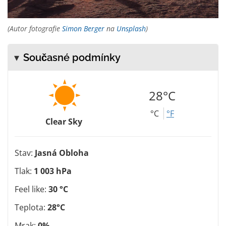
(Autor fotografie
Simon Berger
na
Unsplash
)
Současné podmínky
28°C
°C
°F
Clear Sky
Stav:
Jasná Obloha
Tlak:
1 003 hPa
Feel like:
30 °C
Teplota:
28°C
Mrak:
0%