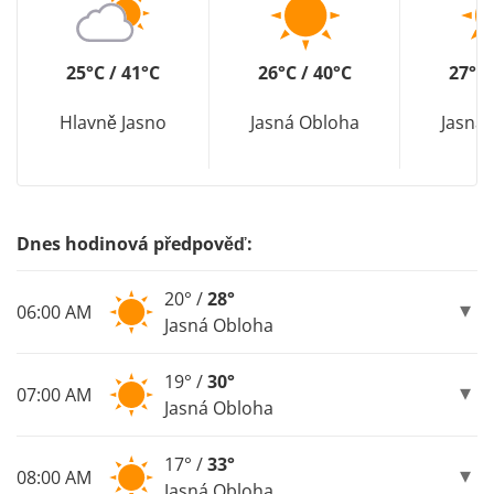
25°C / 41°C
26°C / 40°C
27°C 
Hlavně Jasno
Jasná Obloha
Jasná
Dnes hodinová předpověď:
20° /
28°
06:00 AM
Jasná Obloha
19° /
30°
07:00 AM
Jasná Obloha
17° /
33°
08:00 AM
Jasná Obloha