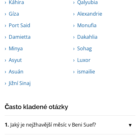
Káhira
Qalyubia
Gíza
Alexandrie
Port Said
Monufia
Damietta
Dakahlia
Minya
Sohag
Asyut
Luxor
Asuán
ismailie
Jižní Sinaj
Často kladené otázky
1.
Jaký je nejžhavější měsíc v Beni Suef?