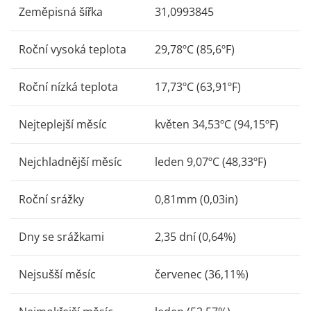
Zeměpisná šířka
31,0993845
Roční vysoká teplota
29,78ºC (85,6ºF)
Roční nízká teplota
17,73ºC (63,91ºF)
Nejteplejší měsíc
květen 34,53ºC (94,15ºF)
Nejchladnější měsíc
leden 9,07ºC (48,33ºF)
Roční srážky
0,81mm (0,03in)
Dny se srážkami
2,35 dní (0,64%)
Nejsušší měsíc
červenec (36,11%)