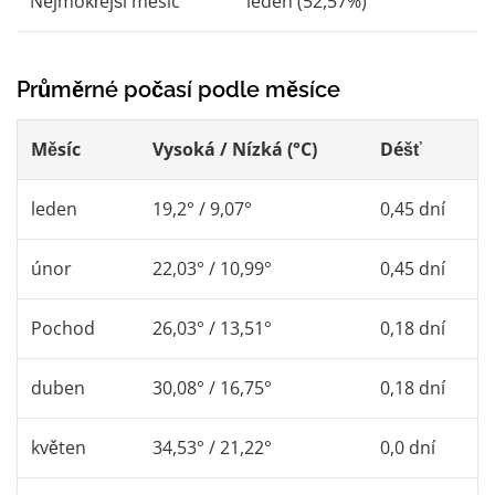
Nejmokřejší měsíc
leden (52,57%)
Průměrné počasí podle měsíce
Měsíc
Vysoká / Nízká (°C)
Déšť
leden
19,2° / 9,07°
0,45 dní
únor
22,03° / 10,99°
0,45 dní
Pochod
26,03° / 13,51°
0,18 dní
duben
30,08° / 16,75°
0,18 dní
květen
34,53° / 21,22°
0,0 dní