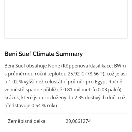
Beni Suef Climate Summary
Beni Suef obsahuje None (Köppenova klasifikace: BWh)
s průměrnou roční teplotou 25.92ºC (78.66ºF), což je asi
o 1.02 % vyšší než celostátní průměr pro Egypt.Ročně
ve městě spadne přibližně 0.81 milimetrů (0.03 palců)
srážek, které jsou rozloženy do 2.35 deštivých dnů, což
představuje 0.64 % roku.
Zeměpisná délka
29,0661274