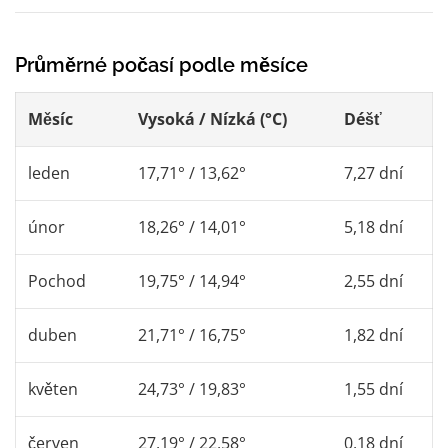
Průměrné počasí podle měsíce
Měsíc
Vysoká / Nízká (°C)
Déšť
leden
17,71° / 13,62°
7,27 dní
únor
18,26° / 14,01°
5,18 dní
Pochod
19,75° / 14,94°
2,55 dní
duben
21,71° / 16,75°
1,82 dní
květen
24,73° / 19,83°
1,55 dní
červen
27,19° / 22,58°
0,18 dní