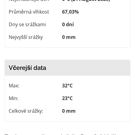
Průměrná vlhkost
67,03%
Dny se srážkami
0 dní
Nejvyšší srážky
0 mm
Včerejší data
Max:
32°C
Min:
23°C
Celkové srážky:
0 mm