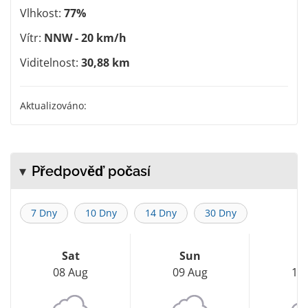
Vlhkost:
77%
Vítr:
NNW - 20 km/h
Viditelnost:
30,88 km
Aktualizováno:
Předpověď počasí
7 Dny
10 Dny
14 Dny
30 Dny
Sat
Sun
M
08 Aug
09 Aug
10