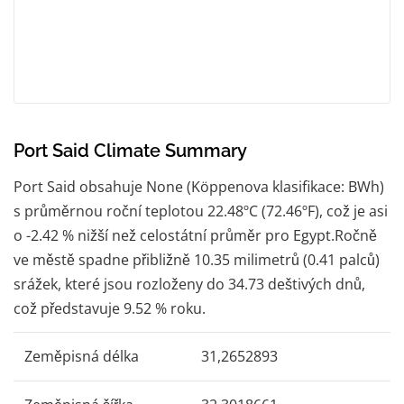
Port Said Climate Summary
Port Said obsahuje None (Köppenova klasifikace: BWh)
s průměrnou roční teplotou 22.48ºC (72.46ºF), což je asi
o -2.42 % nižší než celostátní průměr pro Egypt.Ročně
ve městě spadne přibližně 10.35 milimetrů (0.41 palců)
srážek, které jsou rozloženy do 34.73 deštivých dnů,
což představuje 9.52 % roku.
Zeměpisná délka
31,2652893