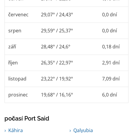
červenec
29,07° / 24,43°
0,0 dní
srpen
29,59° / 25,37°
0,0 dní
září
28,48° / 24,6°
0,18 dní
říjen
26,35° / 22,97°
2,91 dní
listopad
23,22° / 19,92°
7,09 dní
prosinec
19,68° / 16,16°
6,0 dní
počasí Port Said
Káhira
Qalyubia