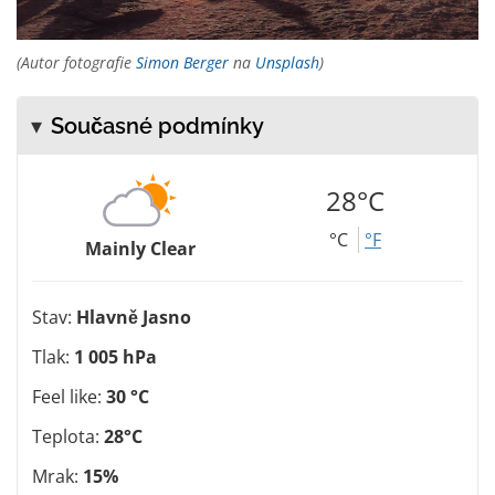
(Autor fotografie
Simon Berger
na
Unsplash
)
Současné podmínky
28°C
°C
°F
Mainly Clear
Stav:
Hlavně Jasno
Tlak:
1 005 hPa
Feel like:
30 °C
Teplota:
28°C
Mrak:
15%