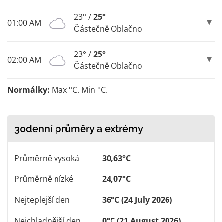
23° /
25°
01:00 AM
Částečně Oblačno
23° /
25°
02:00 AM
Částečně Oblačno
Normálky:
Max °C. Min °C.
30denní průměry a extrémy
Průměrně vysoká
30,63°C
Průměrně nízké
24,07°C
Nejteplejší den
36°C (24 July 2026)
Nejchladnější den
0°C (21 August 2026)