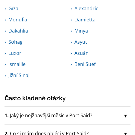
Gíza
Alexandrie
Monufia
Damietta
Dakahlia
Minya
Sohag
Asyut
Luxor
Asuán
ismailie
Beni Suef
Jižní Sinaj
Často kladené otázky
1.
Jaký je nejžhavější měsíc v Port Said?
2.
Co si mám dnes obléci v Port Said?