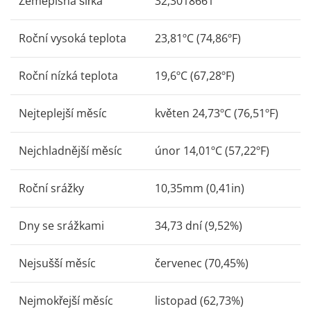
Zeměpisná šířka
32,3018661
Roční vysoká teplota
23,81ºC (74,86ºF)
Roční nízká teplota
19,6ºC (67,28ºF)
Nejteplejší měsíc
květen 24,73ºC (76,51ºF)
Nejchladnější měsíc
únor 14,01ºC (57,22ºF)
Roční srážky
10,35mm (0,41in)
Dny se srážkami
34,73 dní (9,52%)
Nejsušší měsíc
červenec (70,45%)
Nejmokřejší měsíc
listopad (62,73%)