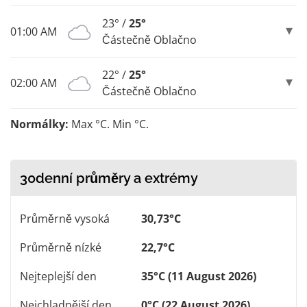
23° /
25°
01:00 AM
Částečně Oblačno
22° /
25°
02:00 AM
Částečně Oblačno
Normálky:
Max °C. Min °C.
30denní průměry a extrémy
Průměrně vysoká
30,73°C
Průměrně nízké
22,7°C
Nejteplejší den
35°C (11 August 2026)
Nejchladnější den
0°C (22 August 2026)