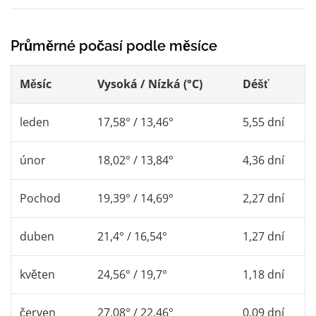
Průměrné počasí podle měsíce
Měsíc
Vysoká / Nízká (°C)
Déšť
leden
17,58° / 13,46°
5,55 dní
únor
18,02° / 13,84°
4,36 dní
Pochod
19,39° / 14,69°
2,27 dní
duben
21,4° / 16,54°
1,27 dní
květen
24,56° / 19,7°
1,18 dní
červen
27,08° / 22,46°
0,09 dní