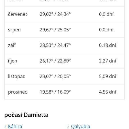
červenec
29,02° / 24,34°
0,0 dní
srpen
29,67° / 25,05°
0,0 dní
září
28,53° / 24,47°
0,18 dní
říjen
26,17° / 22,89°
2,27 dní
listopad
23,07° / 20,05°
5,09 dní
prosinec
19,58° / 16,09°
4,55 dní
počasí Damietta
Káhira
Qalyubia