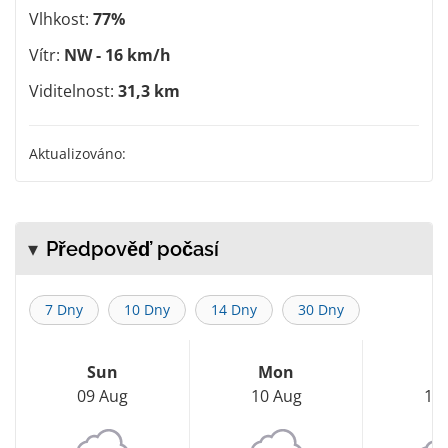
Vlhkost:
77%
Vítr:
NW - 16 km/h
Viditelnost:
31,3 km
Aktualizováno:
Předpověď počasí
7 Dny
10 Dny
14 Dny
30 Dny
Sun
Mon
T
09 Aug
10 Aug
11