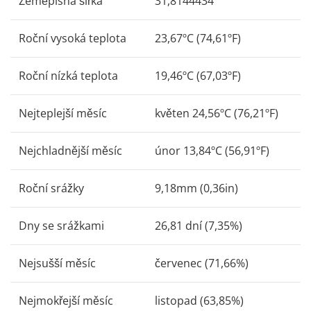
Zeměpisná šířka
31,8144434
Roční vysoká teplota
23,67ºC (74,61ºF)
Roční nízká teplota
19,46ºC (67,03ºF)
Nejteplejší měsíc
květen 24,56ºC (76,21ºF)
Nejchladnější měsíc
únor 13,84ºC (56,91ºF)
Roční srážky
9,18mm (0,36in)
Dny se srážkami
26,81 dní (7,35%)
Nejsušší měsíc
červenec (71,66%)
Nejmokřejší měsíc
listopad (63,85%)