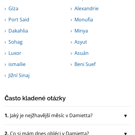
Gíza
Alexandrie
Port Said
Monufia
Dakahlia
Minya
Sohag
Asyut
Luxor
Asuán
ismailie
Beni Suef
Jižní Sinaj
Často kladené otázky
1.
Jaký je nejžhavější měsíc v Damietta?
2.
Co si mám dnes obléci v Damietta?