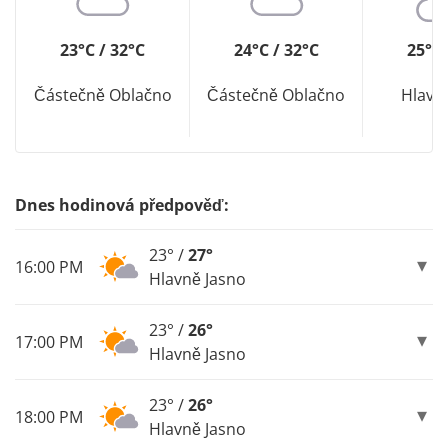
23°C / 32°C
24°C / 32°C
25°C 
Částečně Oblačno
Částečně Oblačno
Hlavn
Dnes hodinová předpověď:
23° /
27°
16:00 PM
Hlavně Jasno
23° /
26°
17:00 PM
Hlavně Jasno
23° /
26°
18:00 PM
Hlavně Jasno