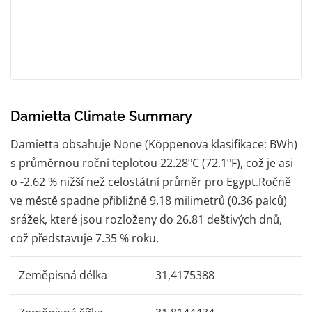
Damietta Climate Summary
Damietta obsahuje None (Köppenova klasifikace: BWh)
s průměrnou roční teplotou 22.28ºC (72.1ºF), což je asi
o -2.62 % nižší než celostátní průměr pro Egypt.Ročně
ve městě spadne přibližně 9.18 milimetrů (0.36 palců)
srážek, které jsou rozloženy do 26.81 deštivých dnů,
což představuje 7.35 % roku.
Zeměpisná délka
31,4175388