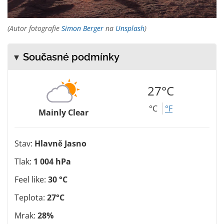
(Autor fotografie
Simon Berger
na
Unsplash
)
Současné podmínky
27°C
°C
°F
Mainly Clear
Stav:
Hlavně Jasno
Tlak:
1 004 hPa
Feel like:
30 °C
Teplota:
27°C
Mrak:
28%