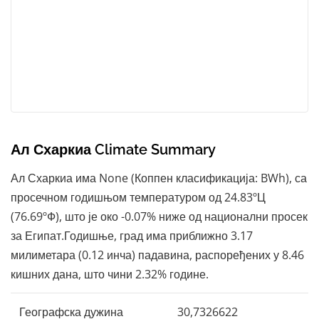
Ал Схаркиа Climate Summary
Ал Схаркиа има None (Коппен класификација: BWh), са
просечном годишњом температуром од 24.83ºЦ
(76.69ºФ), што је око -0.07% ниже од национални просек
за Египат.Годишње, град има приближно 3.17
милиметара (0.12 инча) падавина, распоређених у 8.46
кишних дана, што чини 2.32% године.
Географска дужина
30,7326622