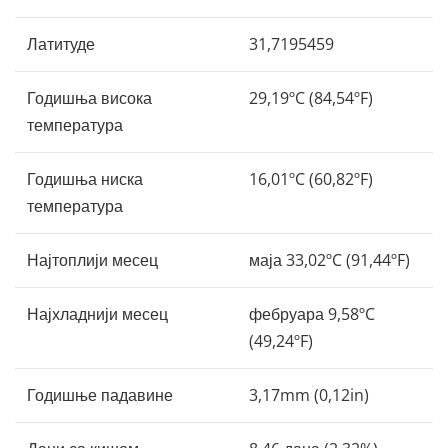
Латитуде
31,7195459
Годишња висока
29,19ºC (84,54ºF)
температура
Годишња ниска
16,01ºC (60,82ºF)
температура
Најтоплији месец
маја 33,02ºC (91,44ºF)
Најхладнији месец
фебруара 9,58ºC
(49,24ºF)
Годишње падавине
3,17mm (0,12in)