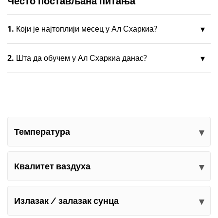
Често постављана питања
1.
Који је најтоплији месец у Ал Схаркиа?
2.
Шта да обучем у Ал Схаркиа данас?
Температура
Квалитет ваздуха
Излазак / залазак сунца