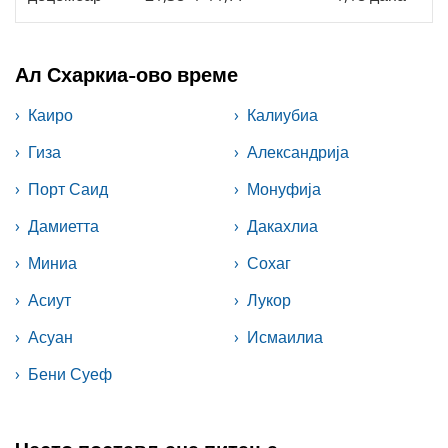
Ал Схаркиа-ово време
Каиро
Калиубиа
Гиза
Александрија
Порт Саид
Монуфија
Дамиетта
Дакахлиа
Миниа
Сохаг
Асиут
Лукор
Асуан
Исмаилиа
Бени Суеф