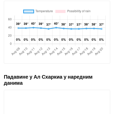
Падавине у Ал Схаркиа у наредним
данима