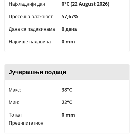
Најхладнији дан
0°C (22 August 2026)
Просечна влажност
57,67%
Дана са падавинама
0 дана
Највише падавина
0 mm
Јучерашњи подаци
Макс:
38°C
Мин:
22°C
Тотал
0 mm
Преципитатион: