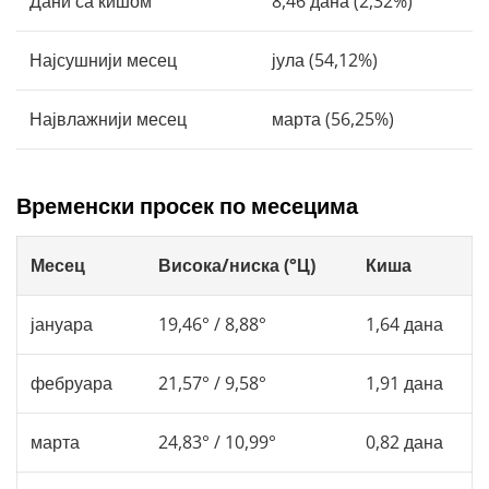
Дани са кишом
8,46 дана (2,32%)
Најсушнији месец
јула (54,12%)
Највлажнији месец
марта (56,25%)
Временски просек по месецима
Месец
Висока/ниска (°Ц)
Киша
јануара
19,46° / 8,88°
1,64 дана
фебруара
21,57° / 9,58°
1,91 дана
марта
24,83° / 10,99°
0,82 дана