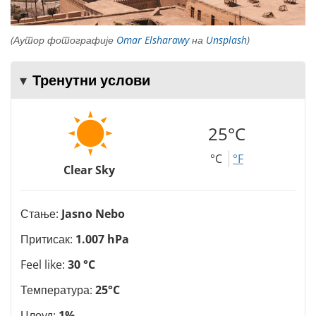
(Аутор фотографије
Omar Elsharawy
на
Unsplash
)
Тренутни услови
25°C
°C
°F
Clear Sky
Стање:
Jasno Nebo
Притисак:
1.007 hPa
Feel like:
30 °C
Температура:
25°C
Цлоуд:
1%