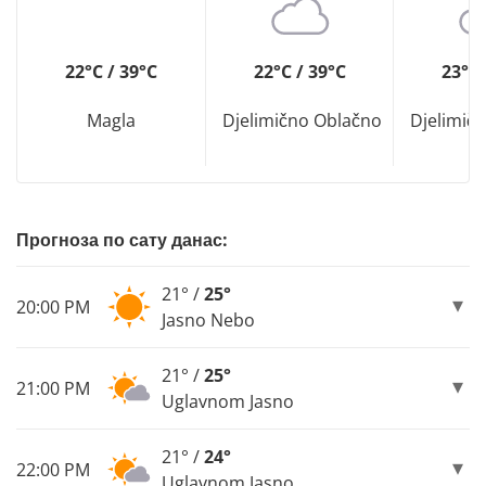
22°C / 39°C
22°C / 39°C
23°C 
Magla
Djelimično Oblačno
Djelimič
Прогноза по сату данас:
21° /
25°
20:00 PM
Jasno Nebo
21° /
25°
21:00 PM
Uglavnom Jasno
21° /
24°
22:00 PM
Uglavnom Jasno