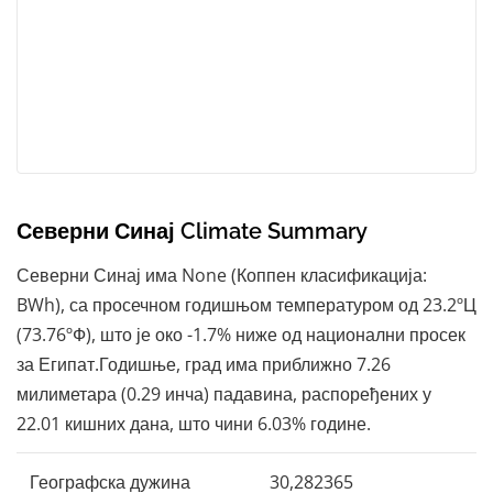
Северни Синај Climate Summary
Северни Синај има None (Коппен класификација:
BWh), са просечном годишњом температуром од 23.2ºЦ
(73.76ºФ), што је око -1.7% ниже од национални просек
за Египат.Годишње, град има приближно 7.26
милиметара (0.29 инча) падавина, распоређених у
22.01 кишних дана, што чини 6.03% године.
Географска дужина
30,282365