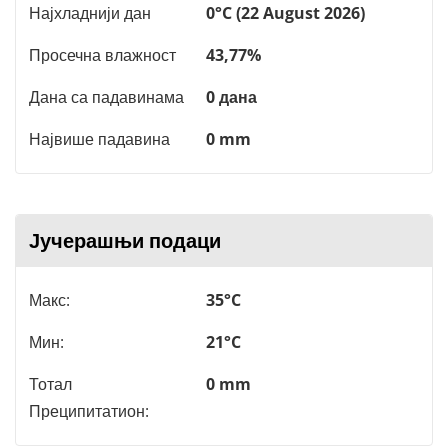
Најхладнији дан
0°C (22 August 2026)
Просечна влажност
43,77%
Дана са падавинама
0 дана
Највише падавина
0 mm
Јучерашњи подаци
Макс:
35°C
Мин:
21°C
Тотал
0 mm
Преципитатион: