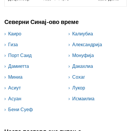
Северни Синај-ово време
Каиро
Калиубиа
Гиза
Александрија
Порт Саид
Монуфија
Дамиетта
Дакахлиа
Миниа
Сохаг
Асиут
Лукор
Асуан
Исмаилиа
Бени Суеф