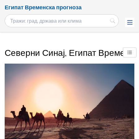
Египат Временска прогноза
Северни Синај, Египат Време