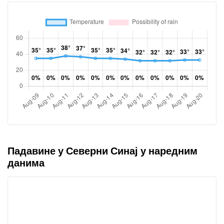
Падавине у Северни Синај у наредним
данима