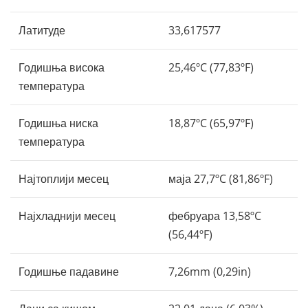
Латитуде
33,617577
Годишња висока
25,46ºC (77,83ºF)
температура
Годишња ниска
18,87ºC (65,97ºF)
температура
Најтоплији месец
маја 27,7ºC (81,86ºF)
Најхладнији месец
фебруара 13,58ºC
(56,44ºF)
Годишње падавине
7,26mm (0,29in)