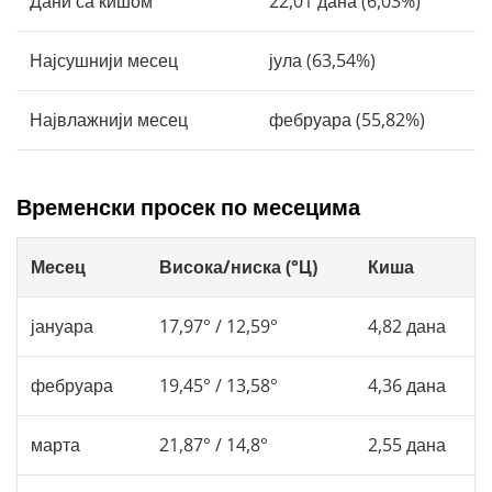
Дани са кишом
22,01 дана (6,03%)
Најсушнији месец
јула (63,54%)
Највлажнији месец
фебруара (55,82%)
Временски просек по месецима
Месец
Висока/ниска (°Ц)
Киша
јануара
17,97° / 12,59°
4,82 дана
фебруара
19,45° / 13,58°
4,36 дана
марта
21,87° / 14,8°
2,55 дана