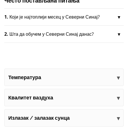
Често постављана питања
1.
Који је најтоплији месец у Северни Синај?
2.
Шта да обучем у Северни Синај данас?
Температура
Квалитет ваздуха
Излазак / залазак сунца