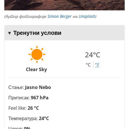
(Аутор фотографије
Simon Berger
на
Unsplash
)
Тренутни услови
24°C
°C
°F
Clear Sky
Стање:
Jasno Nebo
Притисак:
967 hPa
Feel like:
26 °C
Температура:
24°C
Цлоуд:
0%