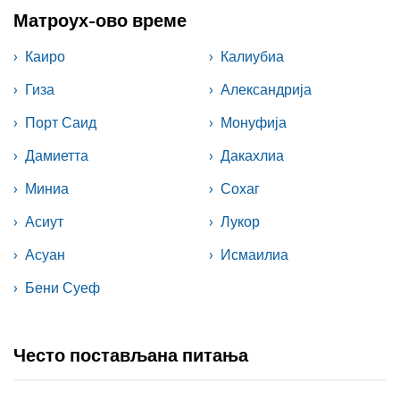
Матроух-ово време
Каиро
Калиубиа
Гиза
Александрија
Порт Саид
Монуфија
Дамиетта
Дакахлиа
Миниа
Сохаг
Асиут
Лукор
Асуан
Исмаилиа
Бени Суеф
Често постављана питања