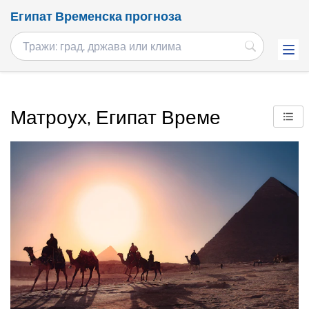
Египат Временска прогноза
Матроух, Египат Време