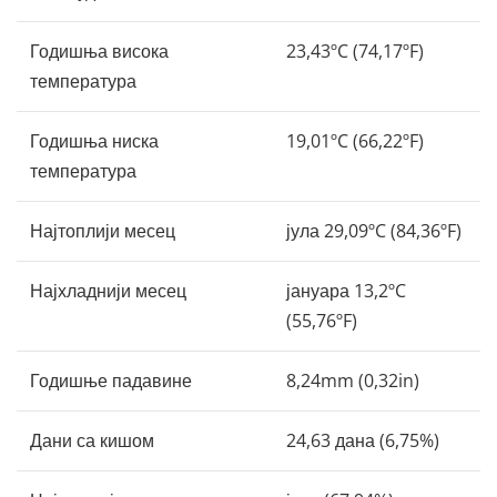
Годишња висока
23,43ºC (74,17ºF)
температура
Годишња ниска
19,01ºC (66,22ºF)
температура
Најтоплији месец
јула 29,09ºC (84,36ºF)
Најхладнији месец
јануара 13,2ºC
(55,76ºF)
Годишње падавине
8,24mm (0,32in)
Дани са кишом
24,63 дана (6,75%)