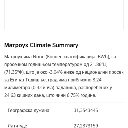
Матроух Climate Summary
Матроух има None (Коппен класификација: BWh), са
просечном годишњом температуром од 21.86ºЦ
(71.35ºФ), што је око -3.04% ниже од национални просек
за Египат.Годишње, град има приближно 8.24
милиметара (0.32 инча) падавина, распоређених у
24.63 кишних дана, што чини 6.75% године.
Географска дужина
31,3543445
Латитуде
27,2373159