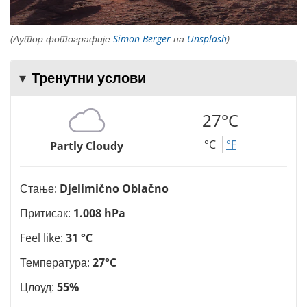
(Аутор фотографије
Simon Berger
на
Unsplash
)
Тренутни услови
27°C
°C
°F
Partly Cloudy
Стање:
Djelimično Oblačno
Притисак:
1.008 hPa
Feel like:
31 °C
Температура:
27°C
Цлоуд:
55%