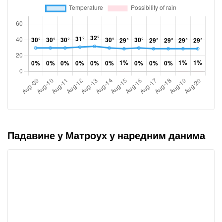
Падавине у Матроух у наредним данима