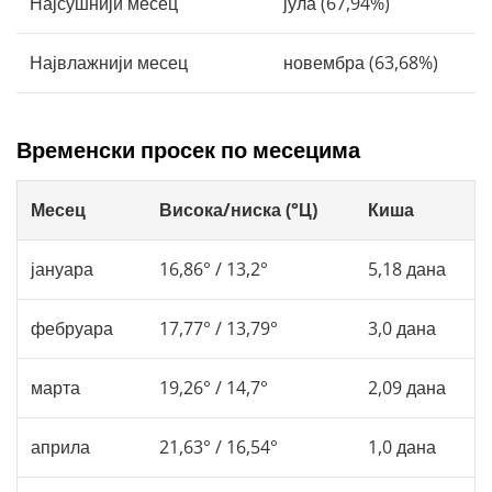
Најсушнији месец
јула (67,94%)
Највлажнији месец
новембра (63,68%)
Временски просек по месецима
Месец
Висока/ниска (°Ц)
Киша
јануара
16,86° / 13,2°
5,18 дана
фебруара
17,77° / 13,79°
3,0 дана
марта
19,26° / 14,7°
2,09 дана
априла
21,63° / 16,54°
1,0 дана