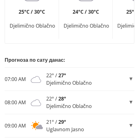
25°C / 30°C
24°C / 30°C
25°C 
Djelimično Oblačno
Djelimično Oblačno
Djelimič
Прогноза по сату данас:
22° /
27°
07:00 AM
Djelimično Oblačno
22° /
28°
08:00 AM
Djelimično Oblačno
21° /
29°
09:00 AM
Uglavnom Jasno