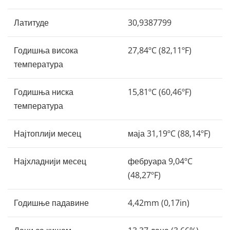
Латитуде
30,9387799
Годишња висока
27,84ºC (82,11ºF)
температура
Годишња ниска
15,81ºC (60,46ºF)
температура
Најтоплији месец
маја 31,19ºC (88,14ºF)
Најхладнији месец
фебруара 9,04ºC
(48,27ºF)
Годишње падавине
4,42mm (0,17in)