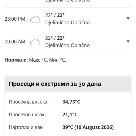
22° /
23°
23:00 PM
Djelimično Oblačno
22° /
22°
00:00 AM
Djelimično Oblačno
Нормалс:
Макс °C. Мин °C.
Просеци и екстреми за 30 дана
Просечна висока
34,73°C
Просечно низак
21,1°C
Најтоплији дан
39°C (10 August 2026)