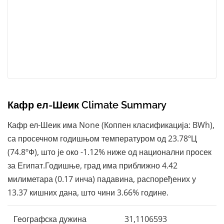
Кафр ел-Шеик Climate Summary
Кафр ел-Шеик има None (Коппен класификација: BWh),
са просечном годишњом температуром од 23.78ºЦ
(74.8ºФ), што је око -1.12% ниже од национални просек
за Египат.Годишње, град има приближно 4.42
милиметара (0.17 инча) падавина, распоређених у
13.37 кишних дана, што чини 3.66% године.
Географска дужина
31,1106593