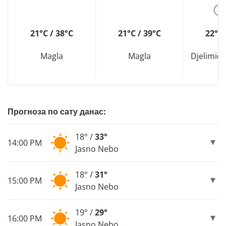
21°C / 38°C
21°C / 39°C
22°C 
Magla
Magla
Djelimič
Прогноза по сату данас:
18° /
33°
14:00 PM
Jasno Nebo
18° /
31°
15:00 PM
Jasno Nebo
19° /
29°
16:00 PM
Jasno Nebo