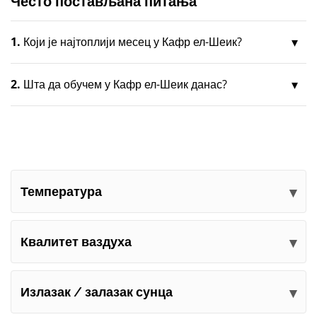
Често постављана питања
1.
Који је најтоплији месец у Кафр ел-Шеик?
2.
Шта да обучем у Кафр ел-Шеик данас?
Температура
Квалитет ваздуха
Излазак / залазак сунца