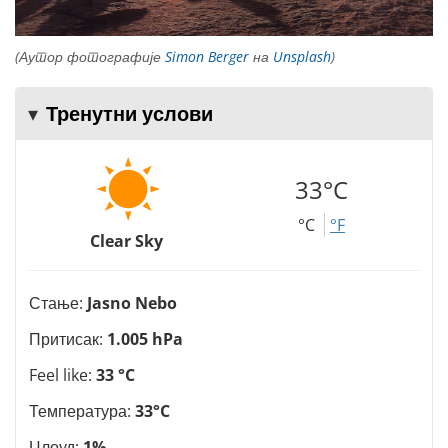
(Аутор фотографије
Simon Berger
на
Unsplash
)
Тренутни услови
33°C
°C
°F
Clear Sky
Стање:
Jasno Nebo
Притисак:
1.005 hPa
Feel like:
33 °C
Температура:
33°C
Цлоуд:
1%