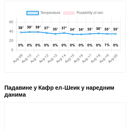
Падавине у Кафр ел-Шеик у наредним
данима