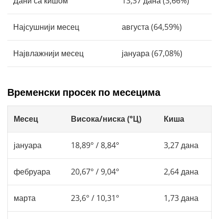
Дани са кишом
13,37 дана (3,66%)
Најсушнији месец
августа (64,59%)
Највлажнији месец
јануара (67,08%)
Временски просек по месецима
Месец
Висока/ниска (°Ц)
Киша
јануара
18,89° / 8,84°
3,27 дана
фебруара
20,67° / 9,04°
2,64 дана
марта
23,6° / 10,31°
1,73 дана