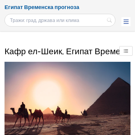
Египат Временска прогноза
Кафр ел-Шеик, Египат Време