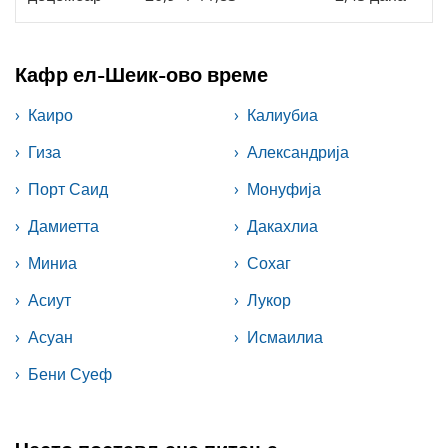
Кафр ел-Шеик-ово време
Каиро
Калиубиа
Гиза
Александрија
Порт Саид
Монуфија
Дамиетта
Дакахлиа
Миниа
Сохаг
Асиут
Лукор
Асуан
Исмаилиа
Бени Суеф